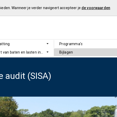
 bieden. Wanneer je verder navigeert accepteer je
de voorwaarden
tting
Programma's
t van baten en lasten in de jaarrekening en de toelichting
Bijlagen
e audit (SISA)