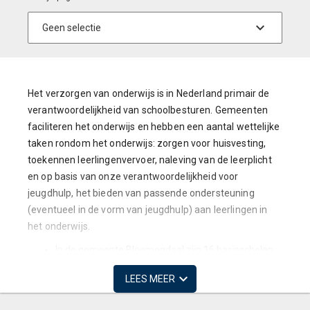
Het verzorgen van onderwijs is in Nederland primair de
verantwoordelijkheid van schoolbesturen. Gemeenten
faciliteren het onderwijs en hebben een aantal wettelijke
taken rondom het onderwijs: zorgen voor huisvesting,
toekennen leerlingenvervoer, naleving van de leerplicht
en op basis van onze verantwoordelijkheid voor
jeugdhulp, het bieden van passende ondersteuning
(eventueel in de vorm van jeugdhulp) aan leerlingen in
het onderwijs.
In de gemeente Bloemendaal zijn 16 basisscholen
en 3 scholen voor voortgezet onderwijs gevestigd.
LEES MEER
Er bevinden zich 19 kinderdagverblijven en 22
naschoolse opvang voorzieningen (BSO's) binnen