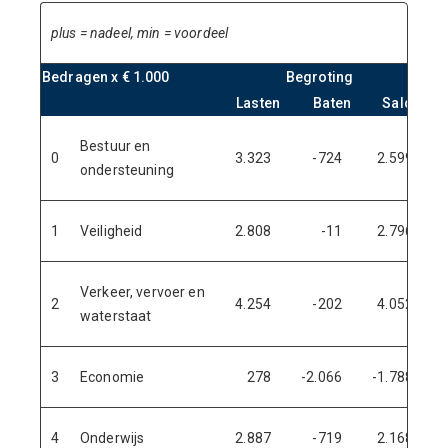
plus = nadeel, min = voordeel
Bedragen x € 1.000
Begroting
Lasten
Baten
Saldo
Bestuur en
0
3.323
-724
2.599
ondersteuning
1
Veiligheid
2.808
-11
2.796
Verkeer, vervoer en
2
4.254
-202
4.052
waterstaat
3
Economie
278
-2.066
-1.788
4
Onderwijs
2.887
-719
2.168