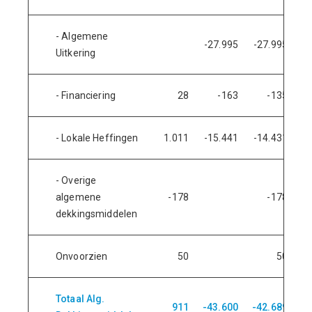
- Algemene
-27.995
-27.995
Uitkering
- Financiering
28
-163
-135
- Lokale Heffingen
1.011
-15.441
-14.431
- Overige
algemene
-178
-178
dekkingsmiddelen
Onvoorzien
50
50
Totaal Alg.
911
-43.600
-42.689