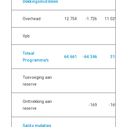
Dekkingsmiddelen
Overhead
12.754
-1.726
11.029
1
Vpb
Totaal
64.661
-64.346
315
7
Programma's
Toevoeging aan
reserve
Onttrekking aan
-169
-169
reserve
Saldo mutaties