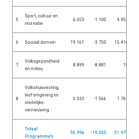
Sport, cultuur en
5
6.053
-1.100
4.953
recreatie
6
Sociaal domein
19.161
-3.750
15.410
2
Volksgezondheid
7
8.899
-8.881
18
en milieu
Volkshuisvesting,
leefomgeving en
8
3.333
-1.566
1.767
stedelijke
vernieuwing
Totaal
50.996
-19.020
31.975
6
Programma's