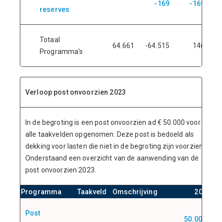
-169
-169
reserves
Totaal
64.661
-64.515
146
7
Programma's
Verloop post onvoorzien 2023
In de begroting is een post onvoorzien ad € 50.000 voor
alle taakvelden opgenomen. Deze post is bedoeld als
dekking voor lasten die niet in de begroting zijn voorzien.
Onderstaand een overzicht van de aanwending van de
post onvoorzien 2023.
Programma
Taakveld
Omschrijving
2023
Post
50.000