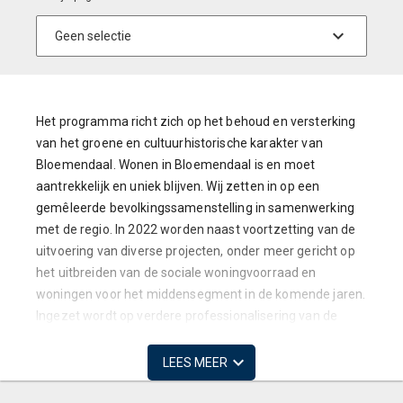
Het programma richt zich op het behoud en versterking
van het groene en cultuurhistorische karakter van
Bloemendaal. Wonen in Bloemendaal is en moet
aantrekkelijk en uniek blijven. Wij zetten in op een
gemêleerde bevolkingssamenstelling in samenwerking
met de regio. In 2022 worden naast voortzetting van de
uitvoering van diverse projecten, onder meer gericht op
het uitbreiden van de sociale woningvoorraad en
woningen voor het middensegment in de komende jaren.
Ingezet wordt op verdere professionalisering van de
afdeling Dienstverlening/Vergunningen en het uitvoering
geven aan de nieuwe Omgevingswet.
LEES MEER
Ruimtelijke Ordening