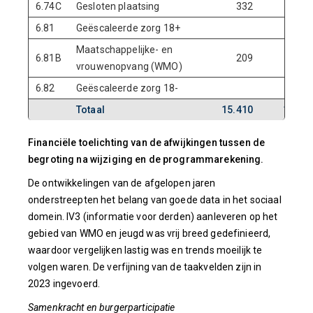
6.74C
Gesloten plaatsing
332
33
6.81
Geëscaleerde zorg 18+
Maatschappelijke- en
6.81B
209
21
vrouwenopvang (WMO)
6.82
Geëscaleerde zorg 18-
Totaal
15.410
14.10
Financiële toelichting van de afwijkingen tussen de
begroting na wijziging en de programmarekening.
De ontwikkelingen van de afgelopen jaren
onderstreepten het belang van goede data in het sociaal
domein. IV3 (informatie voor derden) aanleveren op het
gebied van WMO en jeugd was vrij breed gedefinieerd,
waardoor vergelijken lastig was en trends moeilijk te
volgen waren. De verfijning van de taakvelden zijn in
2023 ingevoerd.
Samenkracht en burgerparticipatie