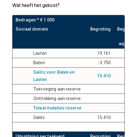
Wat heeft het gekost?
Bedragen * € 1.000
Sociaal domein
Begroting
Begrotin
n
wijzigin
Lasten
19.161
23.57
Baten
-3.750
-9.47
Saldo voor Baten en
15.410
14.10
Lasten
Toevoeging aan reserve
Onttrekking aan reserve
Totaal mutaties reserve
Saldo
15.410
14.10
tabelcell
tableCell8
tableCell7
Uitsplitsing per taakveld
Begroting
Begrotin