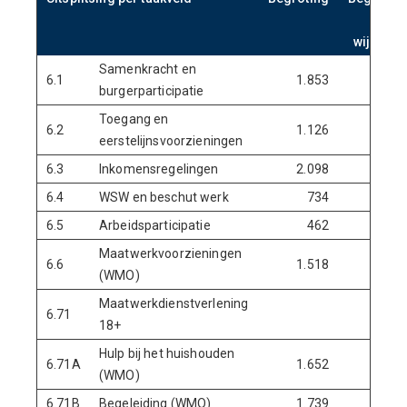
n
wijzigin
Samenkracht en
6.1
1.853
-67
burgerparticipatie
Toegang en
6.2
1.126
1.27
eerstelijnsvoorzieningen
6.3
Inkomensregelingen
2.098
2.94
6.4
WSW en beschut werk
734
81
6.5
Arbeidsparticipatie
462
47
Maatwerkvoorzieningen
6.6
1.518
1.53
(WMO)
Maatwerkdienstverlening
6.71
18+
Hulp bij het huishouden
6.71A
1.652
1.65
(WMO)
6.71B
Begeleiding (WMO)
1.739
1.73