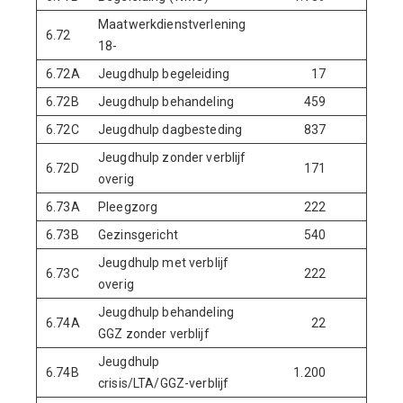
Maatwerkdienstverlening
6.72
18-
6.72A
Jeugdhulp begeleiding
17
2
6.72B
Jeugdhulp behandeling
459
45
6.72C
Jeugdhulp dagbesteding
837
83
Jeugdhulp zonder verblijf
6.72D
171
17
overig
6.73A
Pleegzorg
222
22
6.73B
Gezinsgericht
540
54
Jeugdhulp met verblijf
6.73C
222
22
overig
Jeugdhulp behandeling
6.74A
22
2
GGZ zonder verblijf
Jeugdhulp
6.74B
1.200
1.30
crisis/LTA/GGZ-verblijf