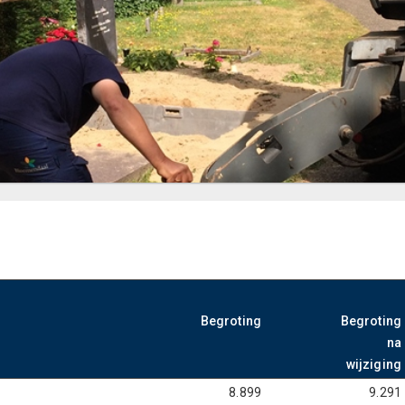
Begroting
Begroting
na
wijziging
8.899
9.291