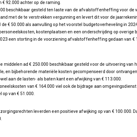
n € 92.000 achter op de raming.
0 beschikbaar gesteld ten laste van de afvalstoffenheffing voor de v
nd met de te verstrekken vergunning en levert dit voor de jaarrekening
e € 50.000 als aanvulling op het voorstel budgetoverheveling in 2024
personeelskosten, kostenplaatsen en een onderschrijding op overige b
in 2023 een storting in de voorziening afvalstoffenheffing gedaan van 
ende middelen ad € 250.000 beschikbaar gesteld voor de uitvoering van 
ele, en bijbehorende materiële kosten gecompenseerd door ontvangen 
el aan de lasten- als baten kant een afwijking van € 113.000.
oneelskosten van € 164.000 viel ook de bijdrage aan omgevingsdienst 
l op van € 51.000.
zorgingsrechten leverden een positieve afwijking op van € 100.000. D
.