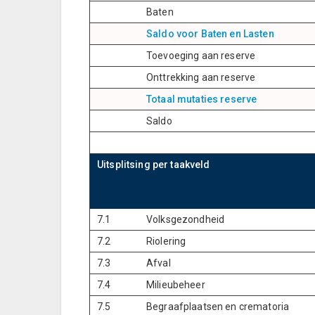
Baten
Saldo voor Baten en Lasten
Toevoeging aan reserve
Onttrekking aan reserve
Totaal mutaties reserve
Saldo
tabelcell
Uitsplitsing per taakveld
7.1
Volksgezondheid
7.2
Riolering
7.3
Afval
7.4
Milieubeheer
7.5
Begraafplaatsen en crematoria