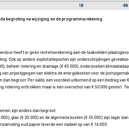
18
-88
en de begroting na wijziging en de programmarekening.
ierdoor heeft er geen rentetoerekening aan de taakvelden plaatsgevonde
ing. Ook op andere exploitatieposten zijn onderschrijdingen gerealise
000), beheer riolering en drainage (€ 43.000), onderzoeken klimaatadap
g van prijsstijgingen van elektra de energiekosten voor de pompgemal
en dan begroot. Per saldo een voordeel uitkomend op een bedrag van € 3
ning riolering onttrokken maar is een overschot van € 50.000 gestort. 
romen zijn anders dan begroot:
5.000), glas (€ 35.000) en de algemene kosten (€ 55.000) zijn lager da
 inzameling oud papier leverde een nadeel op van € 16.000.