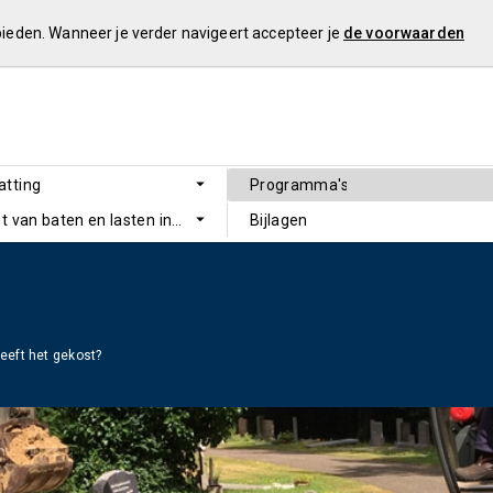
 bieden. Wanneer je verder navigeert accepteer je
de voorwaarden
tting
Programma's
t van baten en lasten in de jaarrekening en de toelichting
Bijlagen
eeft het gekost?