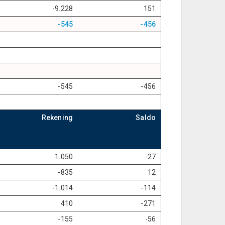
-9.228
151
-545
-456
-545
-456
tableCell9
tableCell10
Rekening
Saldo
1.050
-27
-835
12
-1.014
-114
410
-271
-155
-56