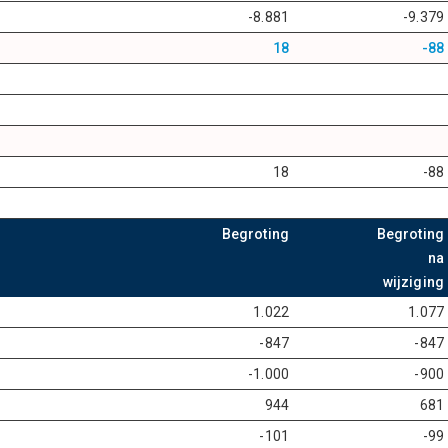
-8.881
-9.379
18
-88
18
-88
tableCell8
tableCell7
Begroting
Begroting
na
wijziging
1.022
1.077
-847
-847
-1.000
-900
944
681
-101
-99