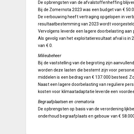
De opbrengsten van de afvalstoffenheffing blijve
Bij de Zomernota 2023 was een budget van € 50.00
De verbouwing heeft vertraging opgelopen in verba
resultaatbestemming van 2023 wordt voorgesteld d
Vervolgens leverde een lagere doorbelasting aan 
Als gevolg van het exploitatieresultaat afval is 
van € 0.
Milieubeheer
Bij de vaststelling van de begroting zijn aanvull
worden deze lasten die bestemt zijn voor person
middelen is een bedrag van € 137.000 besteed. Zow
Naast een lagere doorbelasting van reguliere pers
kosten voor klimaatadaptatie leverde een voordee
Begraafplaatsen en crematoria
De opbrengsten op basis van de verordening lijkbe
onderhoud begraafplaats en gebouw van € 58.000