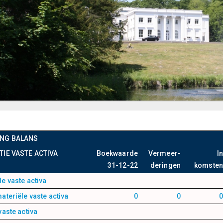
ING BALANS
TIE VASTE ACTIVA
Boekwaarde
Vermeer-
In
31-12-22
deringen
komsten
e vaste activa
ateriële vaste activa
0
0
0
vaste activa