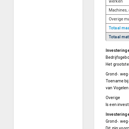
werken
Machines, 
Overige ma
Totaal maa
Totaal mat
Investering
Bedrijfsge
Het grootste
Grond-. weg
Toename bij
van Vogelen
Overige
Is een inves
Investering
Grond-. weg
Dit zijn voor