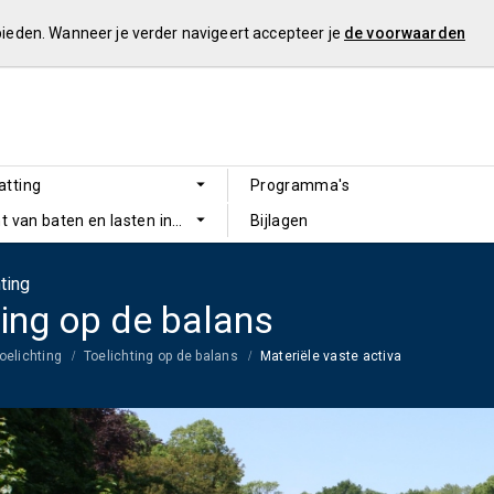
 bieden. Wanneer je verder navigeert accepteer je
de voorwaarden
tting
Programma's
t van baten en lasten in de jaarrekening en de toelichting
Bijlagen
ting
ting op de balans
oelichting
Toelichting op de balans
Materiële vaste activa