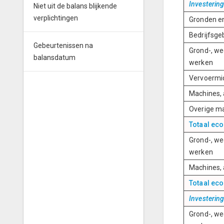
Investerin
Niet uit de balans blijkende
verplichtingen
Gronden en
Bedrijfsg
Gebeurtenissen na
Grond-, w
balansdatum
werken
Vervoermi
Machines, 
Overige ma
Totaal ec
Grond-, w
werken
Machines, 
Totaal eco
Investerin
Grond-, w