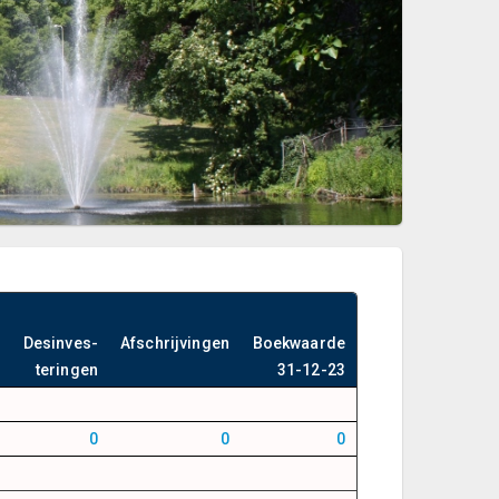
Desinves-
Afschrijvingen
Boekwaarde
teringen
31-12-23
0
0
0