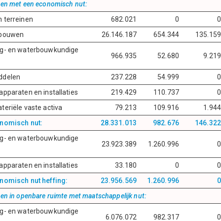
gen met een economisch nut:
 terreinen
682.021
0
0
ebouwen
26.146.187
654.344
135.159
eg- en waterbouwkundige
966.935
52.680
9.219
ddelen
237.228
54.999
0
apparaten en installaties
219.429
110.737
0
teriële vaste activa
79.213
109.916
1.944
onomisch nut:
28.331.013
982.676
146.322
eg- en waterbouwkundige
23.923.389
1.260.996
0
apparaten en installaties
33.180
0
0
nomisch nut heffing:
23.956.569
1.260.996
0
gen in openbare ruimte met maatschappelijk nut:
eg- en waterbouwkundige
6.076.072
982.317
0