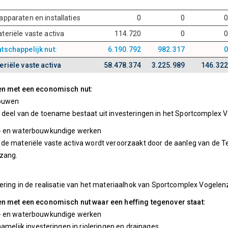
apparaten en installaties
0
0
0
teriële vaste activa
114.720
0
0
tschappelijk nut:
6.190.792
982.317
0
eriële vaste activa
58.478.374
3.225.989
146.322
en met een economisch nut:
bouwen
 deel van de toename bestaat uit investeringen in het Sportcomplex 
- en waterbouwkundige werken
 de materiële vaste activa wordt veroorzaakt door de aanleg van de 
zang.
tering in de realisatie van het materiaalhok van Sportcomplex Vogelen
en met een economisch nut waar een heffing tegenover staat:
- en waterbouwkundige werken
namelijk investeringen in rioleringen en drainages.