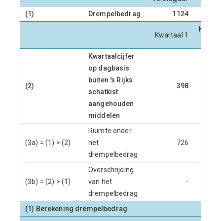
(1)
Drempelbedrag
1124
Kwarta
Kwartaal 1
Kwartaalcijfer
op dagbasis
buiten 's Rijks
(2)
398
3
schatkist
aangehouden
middelen
Ruimte onder
(3a) = (1) > (2)
het
726
7
drempelbedrag
Overschrijding
(3b) = (2) > (1)
van het
-
drempelbedrag
(1) Berekening drempelbedrag