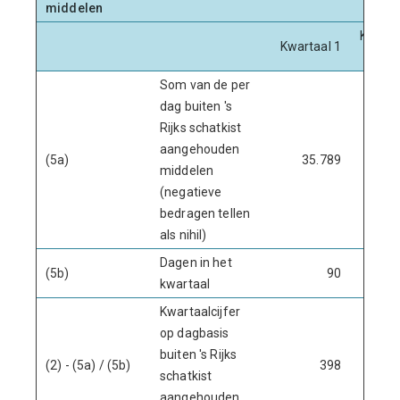
middelen
Kwarta
Kwartaal 1
Som van de per
dag buiten 's
Rijks schatkist
aangehouden
(5a)
35.789
35.9
middelen
(negatieve
bedragen tellen
als nihil)
Dagen in het
(5b)
90
kwartaal
Kwartaalcijfer
op dagbasis
buiten 's Rijks
(2) - (5a) / (5b)
398
3
schatkist
aangehouden