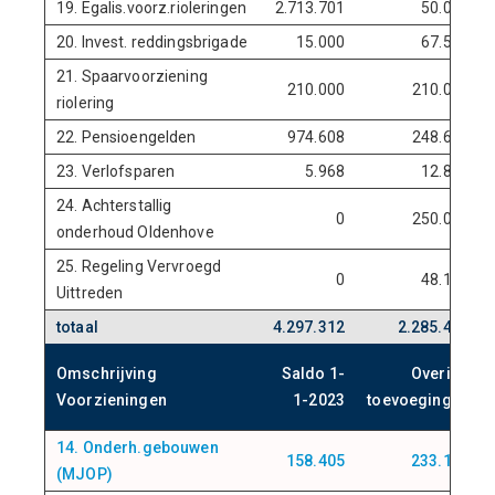
19. Egalis.voorz.rioleringen
2.713.701
50.041
20. Invest. reddingsbrigade
15.000
67.585
21. Spaarvoorziening
210.000
210.000
riolering
22. Pensioengelden
974.608
248.676
23. Verlofsparen
5.968
12.889
24. Achterstallig
0
250.000
onderhoud Oldenhove
25. Regeling Vervroegd
0
48.100
Uittreden
totaal
4.297.312
2.285.494
Omschrijving
Saldo 1-
Overige
Voorzieningen
1-2023
toevoegingen
14. Onderh.gebouwen
158.405
233.188
(MJOP)