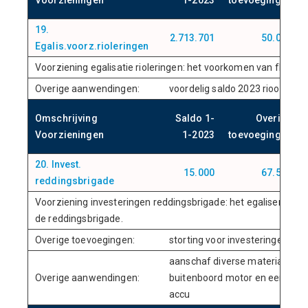
Voorzieningen
1-2023
toevoegingen
19.
2.713.701
50.041
Egalis.voorz.rioleringen
Voorziening egalisatie rioleringen: het voorkomen van fluctuatie
Overige aanwendingen:
voordelig saldo 2023 rioolexploi
Omschrijving
Saldo 1-
Overige
Voorzieningen
1-2023
toevoegingen
20. Invest.
15.000
67.585
reddingsbrigade
Voorziening investeringen reddingsbrigade: het egaliseren van
de reddingsbrigade.
Overige toevoegingen:
storting voor investeringen c
aanschaf diverse materialen w
Overige aanwendingen:
buitenboord motor en een wate
accu