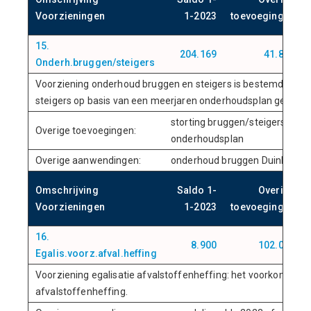
Voorzieningen
1-2023
toevoegingen
15.
204.169
41.880
Onderh.bruggen/steigers
Voorziening onderhoud bruggen en steigers is bestemd om d
steigers op basis van een meerjaren onderhoudsplan gelijkmat
storting bruggen/steigers con
Overige toevoegingen:
onderhoudsplan
Overige aanwendingen:
onderhoud bruggen Duinlustw
Omschrijving
Saldo 1-
Overige
Voorzieningen
1-2023
toevoegingen
16.
8.900
102.074
Egalis.voorz.afval.heffing
Voorziening egalisatie afvalstoffenheffing: het voorkomen van
afvalstoffenheffing.