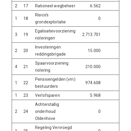
2
17
Rationeel wegbeheer
6.562
Risico's
1
18
0
grondexploitatie
Egalisatievoorziening
3
19
2.713.701
rioleringen
Investeringen
2
20
15.000
reddingsbrigade
Spaarvoorziening
4
21
210.000
riolering
Pensioengelden (vm)
1
22
974.608
bestuurders
1
23
Verlofsparen
5.968
Achterstallig
2
24
onderhoud
0
Oldenhove
Regeling Vervroegd