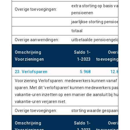
extra storting op basis van act
Overige toevoegingen:
pensioenen
jaarlijkse storting pensioengel
totaal
Overige aanwendingen:
uitbetaalde pensioengelden
Omschrijving
Saldo 1-
Overige
Voorzieningen
1-2023
toevoegingen
23. Verlofsparen
5.968
12.889
Voorziening Verlofsparen: medewerkers kunnen vanaf 1 janua
sparen. Met dit 'verlofsparen' kunnen medewerkers passend b
vakantie-uren inzetten op een manier die aansluit bij hun pers
vakantie-uren verjaren niet.
Overige toevoegingen:
storting waarde gespaarde ver
Omschrijving
Saldo 1-
Overige