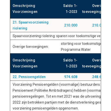
Omschrijving
Saldo 1-
Overige
Voorzieningen
1-2023
toevoegingen
21. Spaarvoorziening
210.000
210.000
riolering
Spaarvoorziening riolering: sparen voor toekomstige vervangin
storting voor toekomstige ver
Overige toevoegingen:
Programma Water
Omschrijving
Saldo 1-
Overige
Voorzieningen
1-2023
toevoegingen
22. Pensioengelden
974.608
248.676
Voorziening Pensioengelden (voormalige) bestuurders: op b
Pensioenwet Politieke Ambtsdragers) hebben (voormalige) be
pensioenregelingen. Tot en met 2021 was de uitvoering van de
2022 zijn betrokken partijen met de dienstverlening gestopt en
voorziening pensioengelden opgenomen.