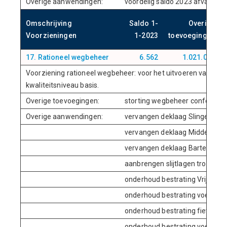
Overige aanwendingen:
voordelig saldo 2023 afvalexplo
Omschrijving
Saldo 1-
Overige
Voorzieningen
1-2023
toevoegingen
17. Rationeel wegbeheer
6.562
1.021.060
Voorziening rationeel wegbeheer: voor het uitvoeren van gro
kwaliteitsniveau basis.
Overige toevoegingen:
storting wegbeheer conform m
Overige aanwendingen:
vervangen deklaag Slingerweg
vervangen deklaag Midden Dui
vervangen deklaag Bartenweg
aanbrengen slijtlagen trottoir
onderhoud bestrating Vrijburgl
onderhoud bestrating voetpad 
onderhoud bestrating fietspa
onderhoud bestrating voetpad 