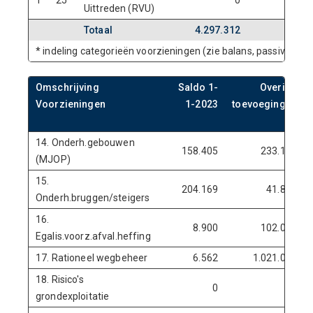
1
25
0
Uittreden (RVU)
Totaal
4.297.312
0
* indeling categorieën voorzieningen (zie balans, passiva)
Omschrijving
Saldo 1-
Overige
Voorzieningen
1-2023
toevoegingen
14. Onderh.gebouwen
158.405
233.188
(MJOP)
15.
204.169
41.880
Onderh.bruggen/steigers
16.
8.900
102.074
Egalis.voorz.afval.heffing
17. Rationeel wegbeheer
6.562
1.021.060
18. Risico's
0
0
grondexploitatie