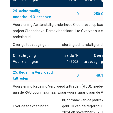
Voorzieningen
1-2023
toevoegingen
24. Achterstallig
0
250.000
onderhoud Oldenhove
Voorziening Achterstallig onderhoud Oldenhove: op basis van
project Oldendhove, Dompvloedslaan 1 te Overveen is een voor
onderhoud.
Overige toevoegingen:
storting achterstallig onderho
Omschrijving
Saldo 1-
Overige
Voorzieningen
1-2023
toevoegingen
25. Regeling Vervroegd
0
48.100
Uittreden
Voorziening Regeling Vervroegd uittreden (RVU): medewerke
aan de RVU voor maximaal 2 jaar voorafgaand aan de AOW-ger
bij opmaak van de jaarrekeni
Overige toevoegingen:
gebruik van de regeling. De voo
2024 en november 2026 bedrag