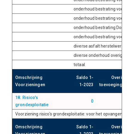
onderhoud bestrating voetpad 
onderhoud bestrating voetpad B
onderhoud bestrating Dompvlo
onderhoud bestrating voetpad 
diverse asfalt herstelwerkza
diverse onderhoud overige we
totaal
Omschrijving
Saldo 1-
Overige
Voorzieningen
1-2023
toevoegingen
18. Risico's
0
0
grondexploitatie
Voorziening risico's grondexploitatie: voor het opvangen van m
Omschrijving
Saldo 1-
Overige