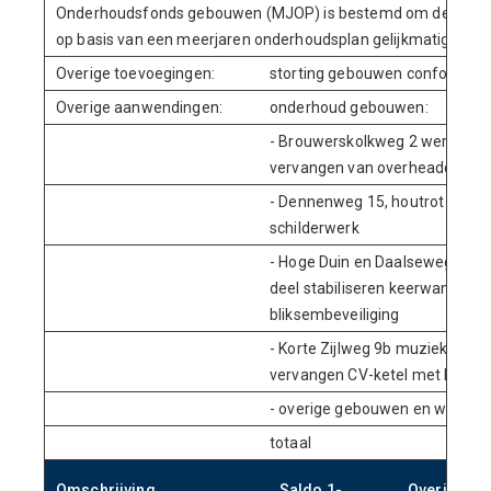
Onderhoudsfonds gebouwen (MJOP) is bestemd om de koste
op basis van een meerjaren onderhoudsplan gelijkmatig te ver
Overige toevoegingen:
storting gebouwen conform me
Overige aanwendingen:
onderhoud gebouwen:
- Brouwerskolkweg 2 werf, sc
vervangen van overheaddeuren
- Dennenweg 15, houtrot hers
schilderwerk
- Hoge Duin en Daalseweg 2 ope
deel stabiliseren keerwanden t
bliksembeveiliging
- Korte Zijlweg 9b muziekscho
vervangen CV-ketel met klokt
- overige gebouwen en woning
totaal
Omschrijving
Saldo 1-
Overige